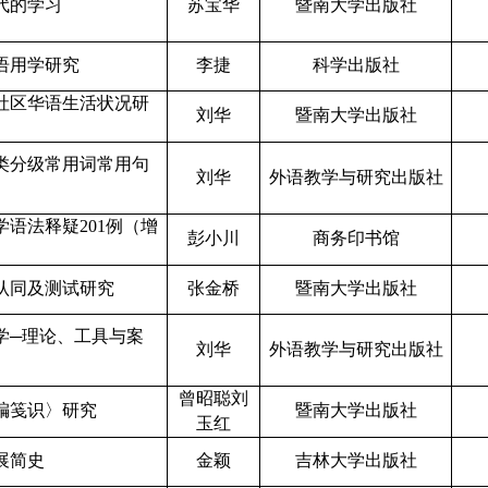
代的学习
苏宝华
暨南大学出版社
语用学研究
李捷
科学出版社
社区华语生活状况研
刘华
暨南大学出版社
类分级常用词常用句
刘华
外语教学与研究出版社
学语法释疑
201例（增
彭小川
商务印书馆
认同及测试研究
张金桥
暨南大学出版社
学
─理论、工具与案
刘华
外语教学与研究出版社
曾昭聪
刘
编笺识〉研究
暨南大学出版社
玉红
展简史
金颖
吉林大学出版社