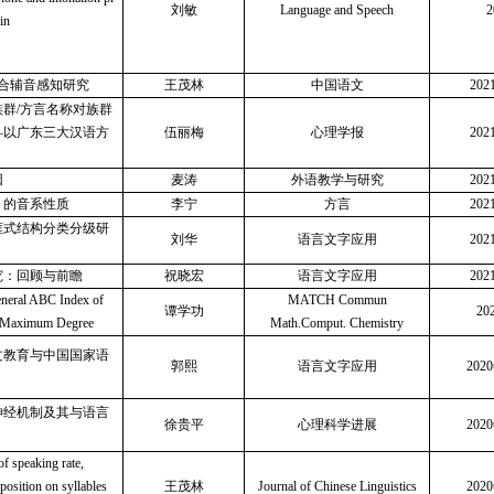
刘敏
Language and Speech
in
”组合辅音感知研究
王茂林
中国语文
20
族群
/方言名称对族群
—以广东三大汉语方
伍丽梅
心理学报
20
因
麦涛
外语教学与研究
20
》的音系性质
李宁
方言
20
框式结构分类分级研
刘华
语言文字应用
20
究：回顾与前瞻
祝晓宏
语言文字应用
20
neral ABC Index of
MATCH Commun
谭学功
20
d Maximum Degree
Math.Comput. Chemistry
文教育与中国国家语
郭熙
语言文字应用
202
神经机制及其与语言
徐贵平
心理科学进展
202
of speaking rate,
position on syllables
王茂林
Journal of Chinese Linguistics
202