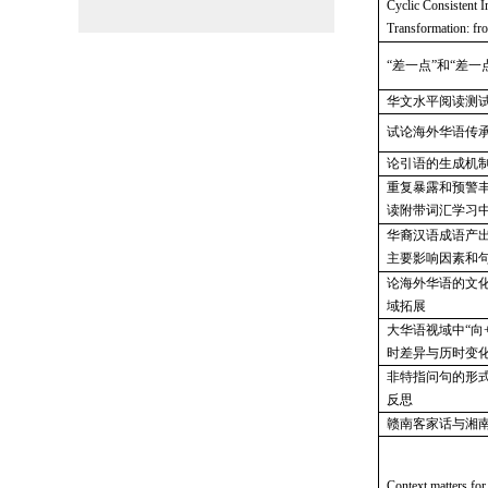
Cyclic Consistent 
Transformation: fr
“差一点”和“差一
华文水平阅读测
试论海外华语传
论引语的生成机
重复暴露和预警
读附带词汇学习
华裔汉语成语产
主要影响因素和
论海外华语的文
域拓展
大华语视域中
“向
时差异与历时变
非特指问句的形
反思
赣南客家话与湘
Context matters for