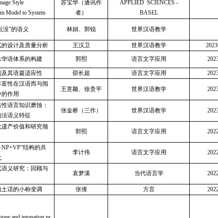
Image Style
苏宝华（通讯作
APPLIED SCIENCES -
om Model to System
者）
BASEL
点没”的语义
林娟、郭锐
世界汉语教学
试的设计及质量分析
王汉卫
世界汉语教学
202
承华语体系的构建
郭熙
语言文字应用
20
制及其语篇适应性
邵长超
语言文字应用
20
丰富性在汉语而与阅
王意颖、徐贵平
世界汉语教学
20
中的作用
出性语言知识磨蚀：
张金桥（三作）
世界汉语教学
20
句法语义特征
化遗产价值和研究领
郭熙
语言文字应用
20
+NP+VP”结构的共
李计伟
语言文字应用
20
化
式语义研究：回顾与
袁梦溪
当代语言学
20
南土话的小称变调
张倩
方言
20
 tone and intonation pr