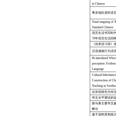
in Chinese
粤东地区居民语
Tonal mapping of X
Standard Chinese
语言生活书写时
70年语言生活回
《传承语习得》
汉语感谢行为话
Bi-lateralized Whorf
perception: Eviden
Language
Cultural Inheritance
Construction of Ch
Teaching in Southea
论华语研究与华
华文水平测试的
新马泰主要华文
略论
基于语料库和统