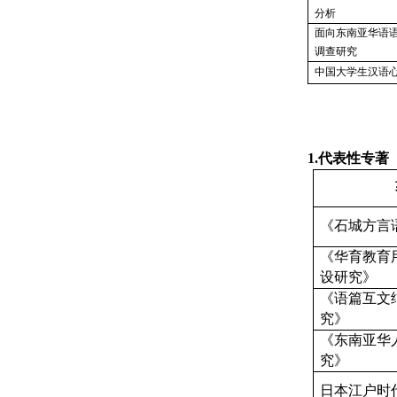
分析
面向东南亚华语
调查研究
中国大学生汉语
1.代表性专著
《石城方言
《华育教育
设研究》
《语篇互文
究》
《东南亚华
究》
日本江户时