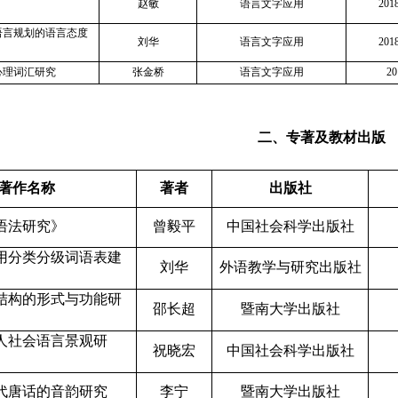
赵敏
语言文字应用
20
语言规划的语言态度
刘华
语言文字应用
20
心理词汇研究
张金桥
语言文字应用
2
二、专著及教材出版
著作名称
著者
出版社
语法研究》
曾毅平
中国社会科学出版社
用分类分级词语表建
刘华
外语教学与研究出版社
结构的形式与功能研
邵长超
暨南大学出版社
人社会语言景观研
祝晓宏
中国社会科学出版社
代唐话的音韵研究
李宁
暨南大学出版社