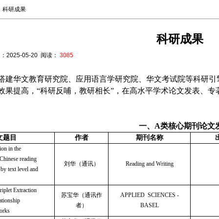
科研成果
科研成果
：
2025-05-20
阅读：
3085
搭建华文教育研究院、应用语言学研究院、华文考试院等科研引
效果提高，
“科研反哺，教研相长”，
在高水平学术论文发表、专
一、
A类核心期刊论文
文题目
作者
期刊名称
ion in the
Chinese reading
刘华（通讯）
Reading and Writing
 by text level and
iplet Extraction
苏宝华（通讯作
APPLIED SCIENCES -
tionship
者）
BASEL
orks