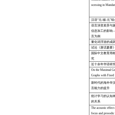
ocessing in Mandar
汉语
“元-辅-元
语言演变差异与
信息加工的影响
言为例
量化词浮游的成
试论《唐话纂要
国际中文教育用
究
近十余年华语研
On the Maximal Ge
Graphs with Fixe
新时代的海外华
言能力的提升
统计学习的认知
的关系
The acoustic effect 
focus and prosodic 