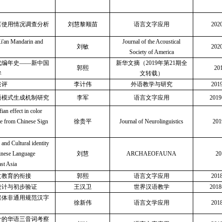
言使用情况调查分析
刘慧
黎顺苗
语言文字应用
20
i'an Mandarin and
Journal of the Acoustical
刘敏
20
Society of America
代编年史
——新中国
新华文摘（
2019年第21期全
郭熙
20
眸
文转载）
述评
李计伟
外语教学与研究
20
语模式生成机制研究
李军
语言文字应用
201
ian effect in color
ce from Chinese Sign
徐贵平
Journal of Neurolinguistics
20
 and Cultural identity
inese Language
刘慧
ARCHAEOFAUNA
2
st Asia
文教育的衔接
郭熙
语言文字应用
20
设计与初步验证
王汉卫
世界汉语教学
201
媒体非通用规范汉字
徐新伟
语言文学应用
20
计的华语三音词考察