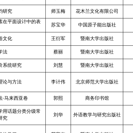
韵研究
师玉梅
花木兰文化有限公司
素在平面设计中的表
苏宝华
中国原子能出版社
俗文化
王衍军
暨南大学出版社
学法
蔡丽
暨南大学出版社
价系统研究
刘慧
暨南大学出版社
理论与方法
李计伟
北京师范大学出版社
法
·马来西亚卷
郭熙
商务印书馆
学用话题分类分级常
刘华
外语教学与研究出版社
研究