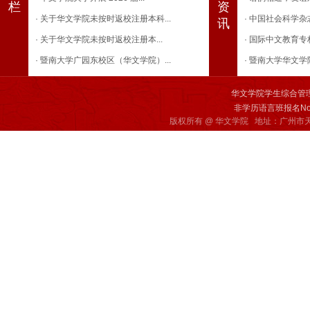
栏
资
· 关于华文学院未按时返校注册本科...
· 中国社会科学杂
讯
· 关于华文学院未按时返校注册本...
· 国际中文教育专
· 暨南大学广园东校区（华文学院）...
· 暨南大学华文学
· 关于华文学院未按时返校注册本科...
· 金声玉振，对话心
· 关于华文学院合同制教学人员（劳...
· 飞跃指尖，蓝落
华文学院学生综合管
非学历语言班报名Non-deg
· 关于华文学院合同制教学人员（劳...
· 华文学院首届大
版权所有 @ 华文学院 地址：广州市天
· 关于华文学院预科部生活老师岗位...
· 为心聚能，育人育心
· 关于华文学院就业科研助理岗位公...
· 展示教学风采 突
· 关于华文学院就业科研助理岗位公...
· 华文学院2024
· 关于华文学院行政人员（劳务派遣...
· 华文学院2024
· 2020－2021学第二学期第...
· 暨南大学华文学院
· 2020－2021学年第二学期...
· 暨南大学华文学院
· 2020－2021学年第一学期...
· 侯兴泉教授学术
· 2019－2020学年第一学期...
· 学术文化节讲座|祝
· 2019－2020学年第一学期...
· 学术文化节讲座|
· 华文学院每周会议
· 左鹏军教授学术