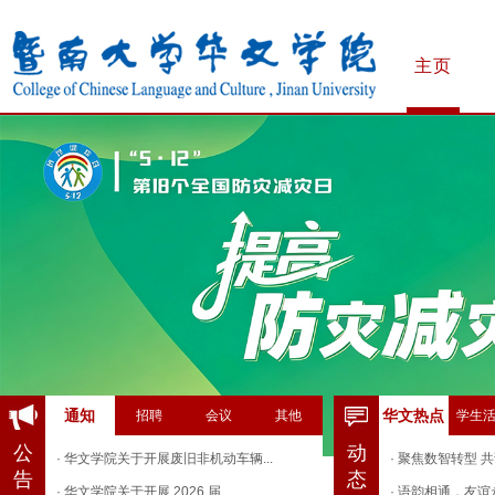
主页
通知
华文热点
招聘
会议
其他
学生
公
动
· 华文学院关于开展废旧非机动车辆...
· 聚焦数智转型 共
告
态
· 华文学院关于开展 2026 届...
· 语韵相通，友谊永续